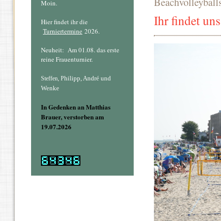
Beachvolleyballs
Moin.
Ihr findet un
Hier findet ihr die
Turniertermine
2026.
Neuheit: Am 01.08. das erste
reine Frauenturnier.
hilipp, André und
Steffen, P
Wenke
In Gedenken an Matthias
Brauer, verstorben am
19.07.2026